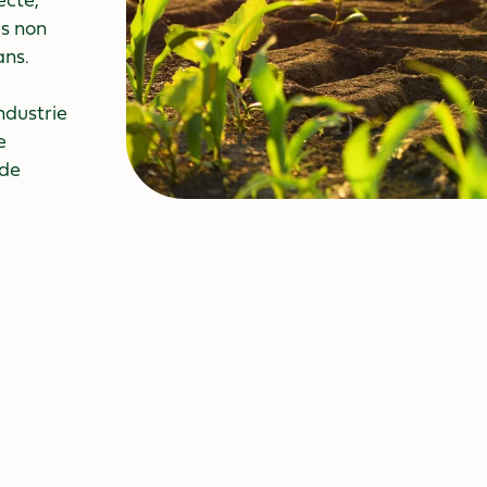
ecte,
es non
ans.
industrie
e
 de