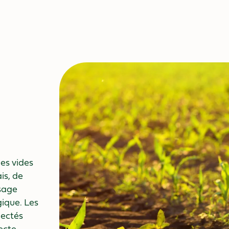
es vides
is, de
usage
ique. Les
lectés