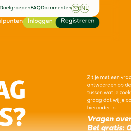
Doelgroepen
FAQ
Documenten
NL
Doelgroepen
FAQ
Documenten
Registreren
lpunten
Inloggen
Registreren
lpunten
Inloggen
AG
Zit je met een vra
antwoorden op de 
tussen wat je zoekt
graag dat wij je c
S?
hieronder in.
Vragen over
Bel gratis:
0