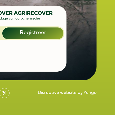
 OVER AGRIRECOVER
ecyclage van agrochemische
Registreer
Disruptive website by Yungo
Disruptive website by Yungo