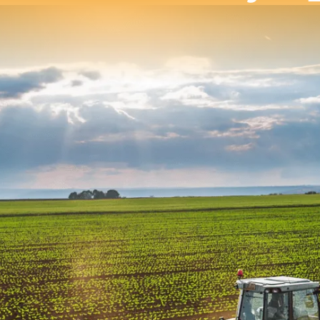
VOORNAAM
Middle name
E-MAILADRES