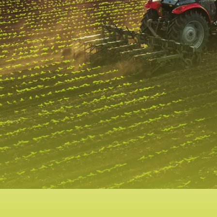
BTW-NUMMER
WAT IS JE VRAAG?