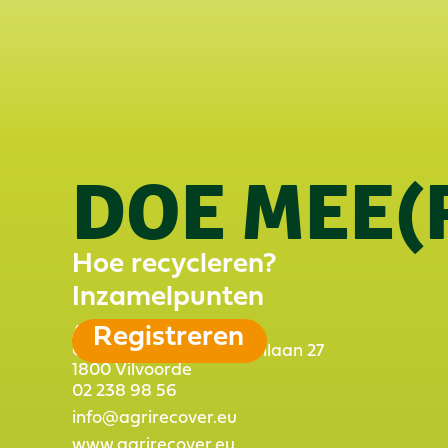
DOE MEE(
Hoe recycleren?
Inzamelpunten
Hoe recycleren?
Inzamelpunten
AgriRecover ivzw-aisbl
Registreren
Officenter - Luchthavenlaan 27
Registreren
1800 Vilvoorde
02 238 98 56
02 238 98 56
info@agrirecover.eu
info@agrirecover.eu
www.agrirecover.eu