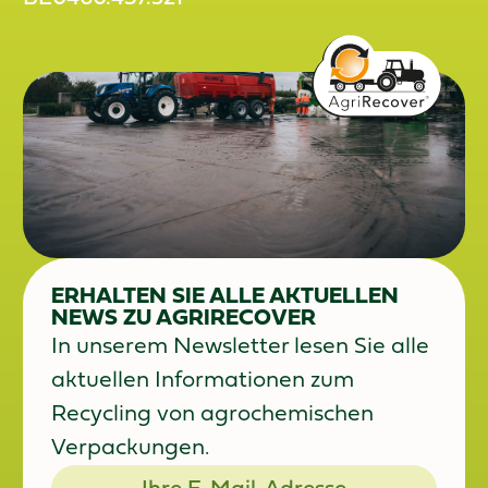
www.agrirecover.eu
BE0460.437.521
BE0460.437.521
BE0460.437.521
ERHALTEN SIE ALLE AKTUELLEN
NEWS ZU AGRIRECOVER
In unserem Newsletter lesen Sie alle
aktuellen Informationen zum
Recycling von agrochemischen
Verpackungen.