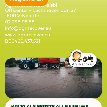
AgriRecover ivzw-aisbl
Officenter - Luchthavenlaan 27
1800 Vilvoorde
02 238 98 56
info@agrirecover.eu
02 238 98 56
www.agrirecover.eu
info@agrirecover.eu
BE0460.437.521
www.agrirecover.eu
BE0460.437.521
BE0460.437.521
BE0460.437.521
KRIJG ALS EERSTE ALLE NIEUWS