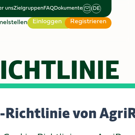
r uns
Zielgruppen
FAQ
Dokumente
DE
r uns
Zielgruppen
FAQ
Dokumente
Einloggen
Registrieren
elstellen
Einloggen
Registrieren
elstellen
ICHTLINIE
-Richtlinie von Agri