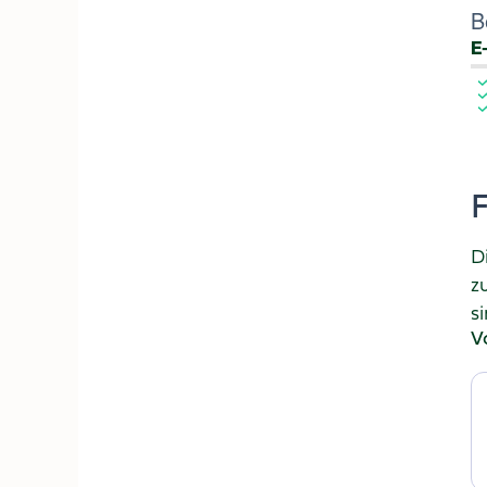
B
E
F
D
z
si
V