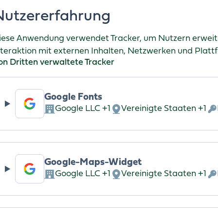
Nutzererfahrung
iese Anwendung verwendet Tracker, um Nutzern erweite
nteraktion mit externen Inhalten, Netzwerken und Plattf
on Dritten verwaltete Tracker
Google Fonts
Google LLC +1
Vereinigte Staaten +1
Firma:
Verarbeitungsort:
Ve
pe
Da
Google-Maps-Widget
Google LLC +1
Vereinigte Staaten +1
Firma:
Verarbeitungsort:
Ve
pe
Da