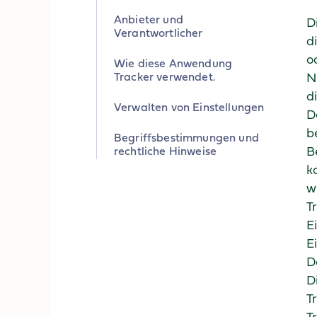
Anbieter und
D
Verantwortlicher
d
o
Wie diese Anwendung
Tracker verwendet.
N
d
Verwalten von Einstellungen
D
b
Begriffsbestimmungen und
rechtliche Hinweise
B
k
w
T
E
E
D
D
T