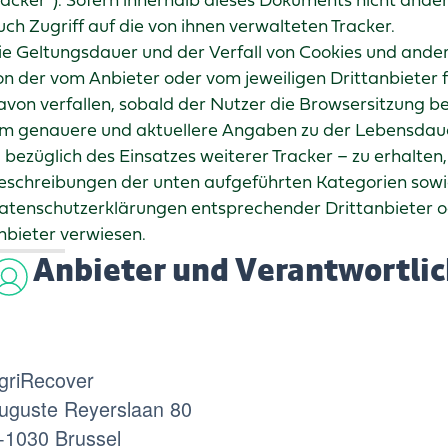
racker“). Sofern innerhalb dieses Dokuments nicht ande
uch Zugriff auf die von ihnen verwalteten Tracker.
ie Geltungsdauer und der Verfall von Cookies und ande
on der vom Anbieter oder vom jeweiligen Drittanbieter 
avon verfallen, sobald der Nutzer die Browsersitzung b
m genauere und aktuellere Angaben zu der Lebensdauer
. bezüglich des Einsatzes weiterer Tracker – zu erhalten
eschreibungen der unten aufgeführten Kategorien sowie,
atenschutzerklärungen entsprechender Drittanbieter 
nbieter verwiesen.
Anbieter und Verantwortlic
griRecover
uguste Reyerslaan 80
-1030 Brussel