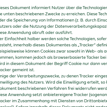
ieses Dokument informiert Nutzer über die Technologie
ie unten beschriebenen Zwecke zu erreichen. Diese Tech
der die Speicherung von Informationen (z. B. durch Eins
utzers oder die Nutzung der Datenverarbeitungskapazi
iese Anwendung abruft oder ausführt.
er Einfachheit halber werden solche Technologien, sofern
esteht, innerhalb dieses Dokumentes als „Tracker“ defini
eispielsweise können Cookies zwar sowohl in Web- als 
ommen, kommen jedoch als browserbasierte Tacker bei 
ird in diesem Dokument der Begriff Cookie nur dann ve
racker gemeint ist.
inige der Verarbeitungszwecke, zu denen Tracker einges
inwilligung des Nutzers. Wird die Einwilligung erteilt, s
okument beschriebenen Verfahren frei widerrufen werd
iese Anwendung setzt anbietereigene Tracker (sogenann
racker im Zusammenhang mit Diensten von Drittanbiete