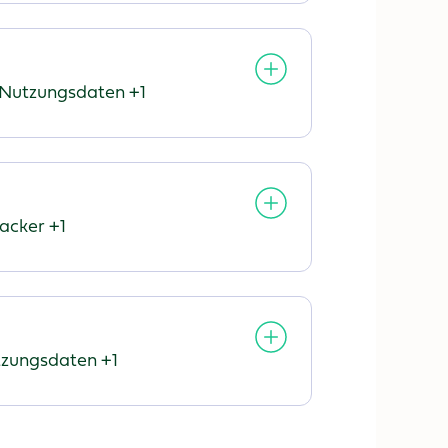
ten:
Nutzungsdaten +1
rarbeitete
rsonenbezogene
ten:
racker +1
rbeitete
onenbezogene
n:
zungsdaten +1
eitete
nenbezogene
: