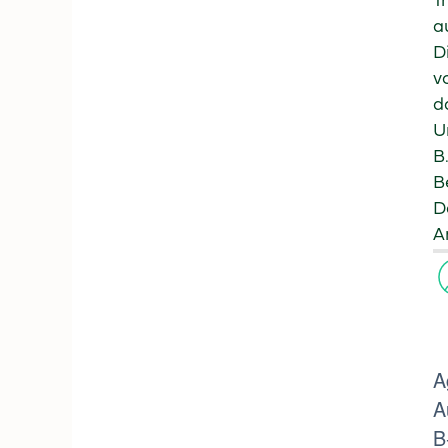
T
a
D
v
d
U
B
B
D
A
A
A
B