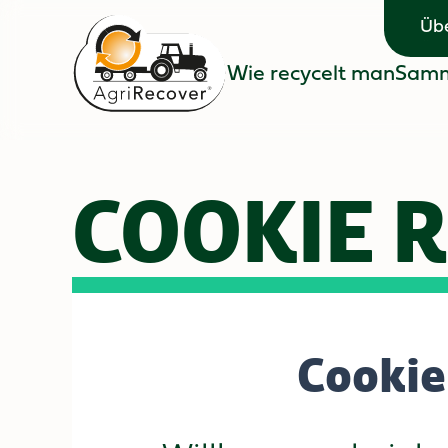
Übe
Übe
Wie recycelt man
Samm
Wie recycelt man
Samm
COOKIE R
Cookie