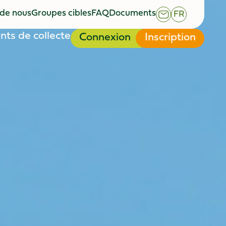
 de nous
Groupes cibles
FAQ
Documents
FR
 de nous
Groupes cibles
FAQ
Documents
nts de collecte
Connexion
Inscription
nts de collecte
Connexion
Inscription