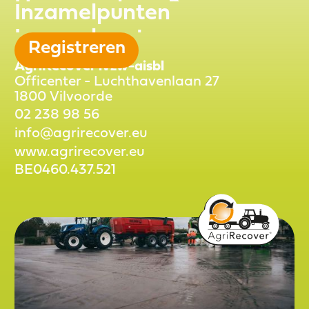
Hoe recycleren?
Inzamelpunten
Inzamelpunten
Registreren
AgriRecover ivzw-aisbl
Officenter - Luchthavenlaan 27
1800 Vilvoorde
02 238 98 56
info@agrirecover.eu
02 238 98 56
www.agrirecover.eu
info@agrirecover.eu
BE0460.437.521
www.agrirecover.eu
BE0460.437.521
BE0460.437.521
BE0460.437.521